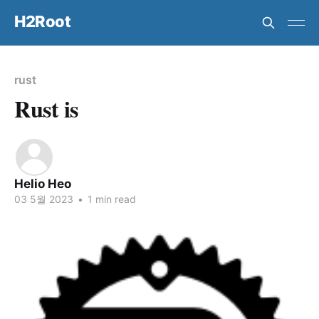
H2Root
rust
Rust is
Helio Heo
03 5월 2023
•
1 min read