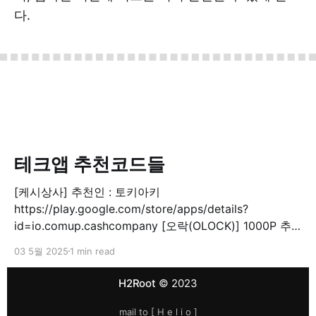
다.
테크앱 추천코드들
[케시상사] 추천인 : 토키아키
https://play.google.com/store/apps/details?
id=io.comup.cashcompany [오락(OLOCK)] 1000P 추
천코드: DS7VMFE
03 5월 2025
1 min read
https://locker.okcashbag.com/v1.0/lockerapp/html/bri
dge.html?type=referral&code=DS7VMFE [케시워크]
H2Root
© 2023
3000P 추천코드: KR2NRW29
https://cashwalk.page.link/friend_etc [플레이오
mail to [
H e l i o
]