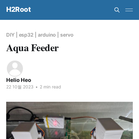
H2Root
DIY
|
esp32
|
arduino
|
servo
Aqua Feeder
Helio Heo
22 10월 2023
•
2 min read