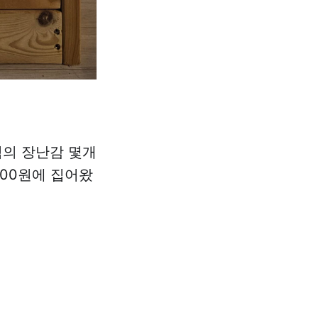
격의 장난감 몇개
000원에 집어왔