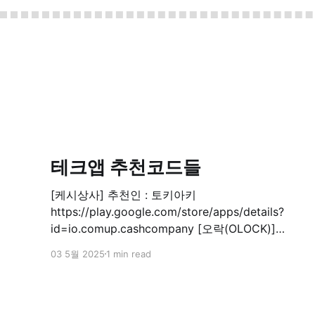
테크앱 추천코드들
[케시상사] 추천인 : 토키아키
https://play.google.com/store/apps/details?
id=io.comup.cashcompany [오락(OLOCK)]
1000P 추천코드: DS7VMFE
03 5월 2025
1 min read
https://locker.okcashbag.com/v1.0/lockerapp/ht
ml/bridge.html?type=referral&code=DS7VMFE
[케시워크] 3000P 추천코드: KR2NRW29
https://cashwalk.page.link/friend_etc [플레이오