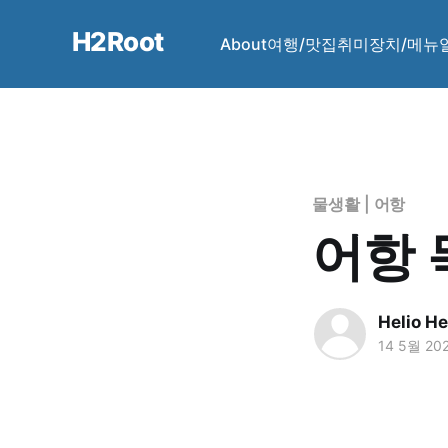
H2Root
About
여행/맛집
취미
장치/메뉴
물생활
|
어항
어항 
Helio H
14 5월 20