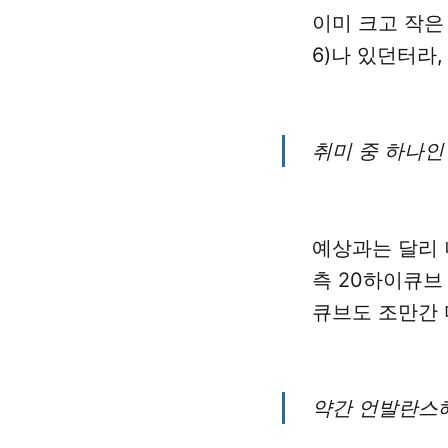
이미 크고 작은 어
6)나 있던터라
취미 중 하나인 
예상과는 달리 
측 20하이큐브
큐브도 조만간 
약간 언발란스해