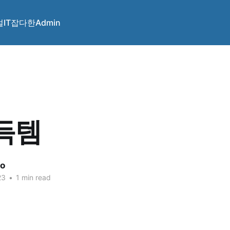
얼
IT
잡다한
Admin
득템
eo
23
•
1 min read