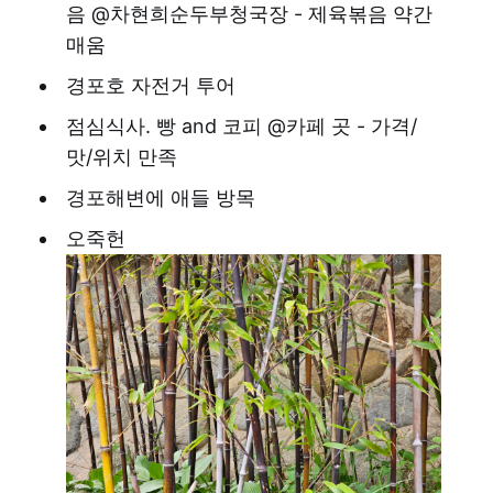
음 @차현희순두부청국장 - 제육볶음 약간
매움
경포호 자전거 투어
점심식사. 빵 and 코피 @카페 곳 - 가격/
맛/위치 만족
경포해변에 애들 방목
오죽헌