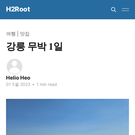
H2Root
여행
|
맛집
강릉 무박 1일
Helio Heo
01 5월 2023
•
1 min read